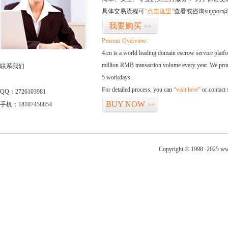
具体交易流程可
“点击这里”
查看或咨询support@
我要购买
>>
Process Overview:
4.cn is a world leading domain escrow service plat
million RMB transaction volume every year. We promi
联系我们
5 workdays.
For detailed process, you can
“visit here”
or contact
QQ：2726103981
BUY NOW
手机：18107458854
>>
Copyright © 1998 -2025 ww