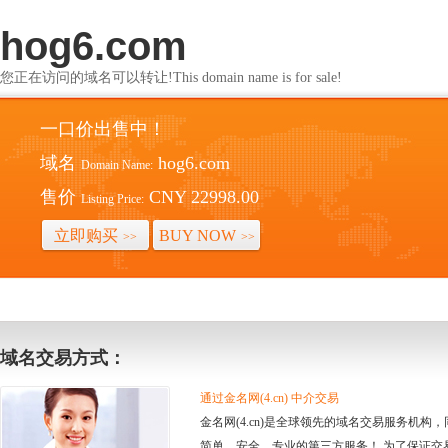
hog6.com
您正在访问的域名可以转让!This domain name is for sale!
一口价出售中！
域名
hog6.com
Domain Name:
售价
CNY 22998.00
Listing Price:
立即购买
BUY NOW
>>
>>
域名交易方式：
通过金名网(4.cn) 中介交易
金名网(4.cn)是全球领先的域名交易服务机
简单、安全、专业的第三方服务！ 为了保证交