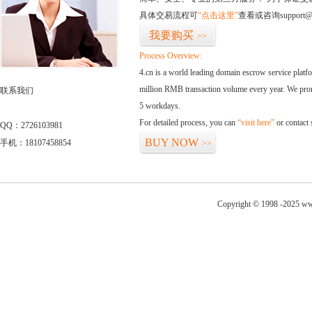
具体交易流程可
“点击这里”
查看或咨询support@
我要购买
>>
Process Overview:
4.cn is a world leading domain escrow service plat
million RMB transaction volume every year. We promi
联系我们
5 workdays.
For detailed process, you can
“visit here”
or contact
QQ：2726103981
BUY NOW
手机：18107458854
>>
Copyright © 1998 -2025 ww