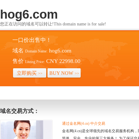
hog6.com
您正在访问的域名可以转让!This domain name is for sale!
一口价出售中！
域名
hog6.com
Domain Name:
售价
CNY 22998.00
Listing Price:
立即购买
BUY NOW
>>
>>
域名交易方式：
通过金名网(4.cn) 中介交易
金名网(4.cn)是全球领先的域名交易服务机
简单、安全、专业的第三方服务！ 为了保证交